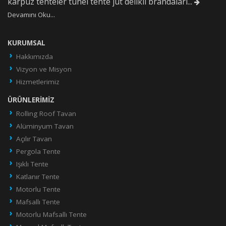
karpuz tenteler tünel tente jüt delikli brandaları...
Devamını Oku...
KURUMSAL
Hakkımızda
Vizyon ve Misyon
Hizmetlerimiz
ÜRÜNLERIMIZ
Rolling Roof Tavan
Alüminyum Tavan
Açılır Tavan
Pergola Tente
Işıklı Tente
Katlanır Tente
Motorlu Tente
Mafsallı Tente
Motorlu Mafsallı Tente