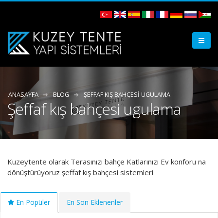
ANASAYFA
BLOG
ŞEFFAF KIŞ BAHÇESI UGULAMA
Şeffaf kış bahçesi ugulama
Kuzeytente olarak Terasınızı bahçe Katlarınızı Ev konforu na
dönüştürüyoruz şeffaf kış bahçesi sistemleri
En Popüler
En Son Eklenenler