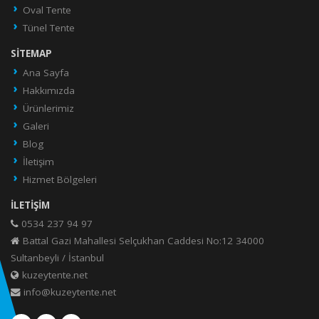
Oval Tente
Tünel Tente
SITEMAP
Ana Sayfa
Hakkımızda
Ürünlerimiz
Galeri
Blog
İletişim
Hizmet Bölgeleri
İLETIŞIM
0534 237 94 97
Battal Gazi Mahallesi Selçukhan Caddesi No:12 34000
Sultanbeyli / İstanbul
kuzeytente.net
info@kuzeytente.net