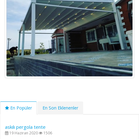
En Popüler
En Son Eklenenler
askılı pergola tente
19 Haziran 2020
1506