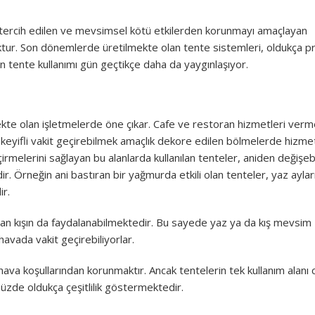
tercih edilen ve mevsimsel kötü etkilerden korunmayı amaçlayan
oktur. Son dönemlerde üretilmekte olan tente sistemleri, oldukça pr
en tente kullanımı gün geçtikçe daha da yaygınlaşıyor.
ekte olan işletmelerde öne çıkar. Cafe ve restoran hizmetleri ver
ve keyifli vakit geçirebilmek amaçlık dekore edilen bölmelerde hizme
rmelerini sağlayan bu alanlarda kullanılan tenteler, aniden değişeb
dir. Örneğin ani bastıran bir yağmurda etkili olan tenteler, yaz aylar
r.
ardan kışın da faydalanabilmektedir. Bu sayede yaz ya da kış mevsim
havada vakit geçirebiliyorlar.
ava koşullarından korunmaktır. Ancak tentelerin tek kullanım alanı
müzde oldukça çeşitlilik göstermektedir.