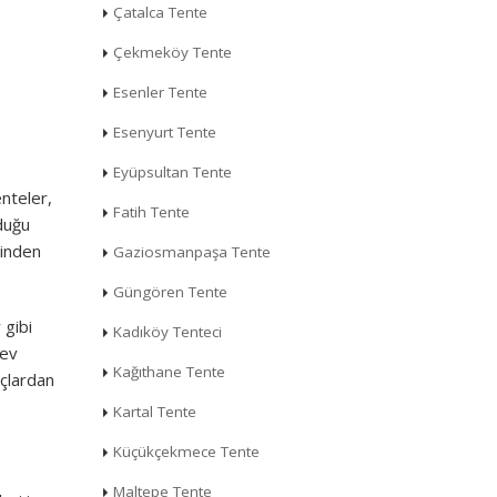
Çatalca Tente
Çekmeköy Tente
Esenler Tente
Esenyurt Tente
Eyüpsultan Tente
enteler,
Fatih Tente
lduğu
ğinden
Gaziosmanpaşa Tente
Güngören Tente
 gibi
Kadıköy Tenteci
lev
Kağıthane Tente
açlardan
Kartal Tente
Küçükçekmece Tente
Maltepe Tente