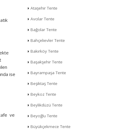
Ataşehir Tente
Avcılar Tente
atik
Bağcılar Tente
Bahçelievler Tente
Bakırköy Tente
mekte
t
Başakşehir Tente
ilen
Bayrampaşa Tente
ında ise
Beşiktaş Tente
Beykoz Tente
Beylikdüzü Tente
 cafe ve
Beyoğlu Tente
Büyükçekmece Tente