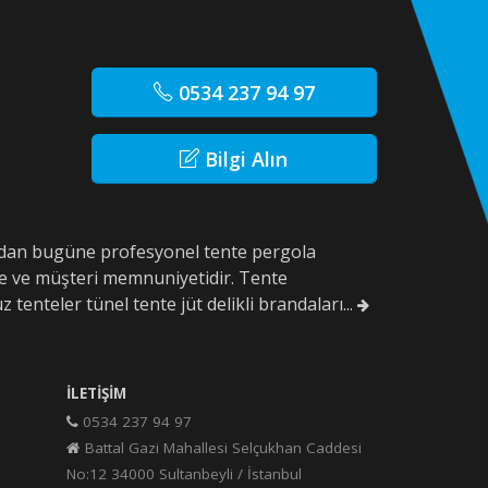
0534 237 94 97
Bilgi Alın
10'dan bugüne profesyonel tente pergola
e ve müşteri memnuniyetidir. Tente
z tenteler tünel tente jüt delikli brandaları...
İLETIŞIM
0534 237 94 97
Battal Gazi Mahallesi Selçukhan Caddesi
No:12 34000 Sultanbeyli / İstanbul