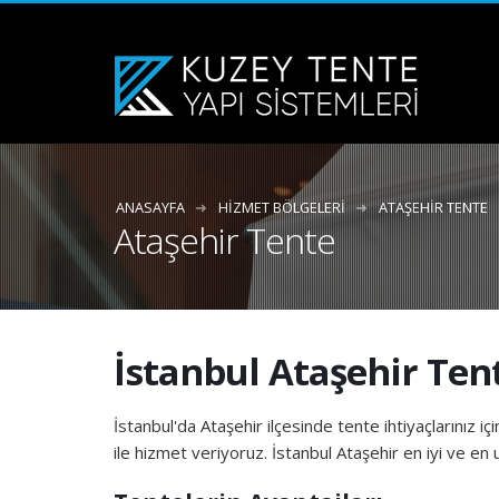
ANASAYFA
HIZMET BÖLGELERI
ATAŞEHIR TENTE
Ataşehir Tente
İstanbul Ataşehir Ten
İstanbul'da Ataşehir ilçesinde tente ihtiyaçlarınız iç
ile hizmet veriyoruz. İstanbul Ataşehir en iyi ve en u