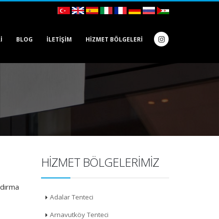
I
BLOG
İLETIŞIM
HIZMET BÖLGELERI
HIZMET BÖLGELERIMIZ
andırma
Adalar Tenteci
Arnavutköy Tenteci