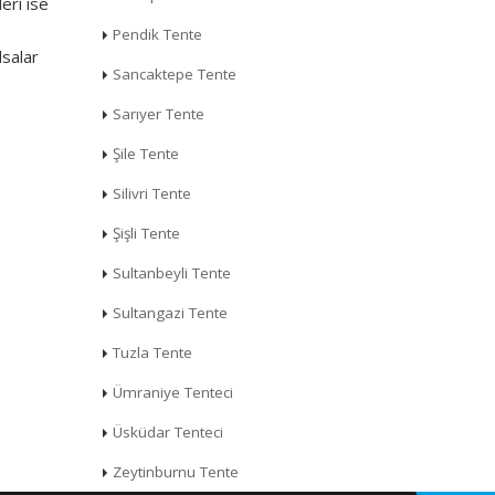
eri ise
Pendik Tente
lsalar
Sancaktepe Tente
Sarıyer Tente
Şile Tente
Silivri Tente
Şişli Tente
Sultanbeyli Tente
Sultangazi Tente
Tuzla Tente
Ümraniye Tenteci
Üsküdar Tenteci
Zeytinburnu Tente