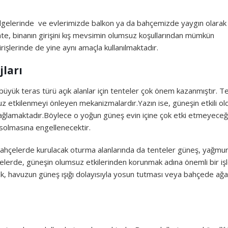
n bölgelerinde ve evlerimizde balkon ya da bahçemizde yaygın olarak
tente, binanın girişini kış mevsimin olumsuz koşullarından mümkün
rişlerinde de yine aynı amaçla kullanılmaktadır.
ları
 büyük teras türü açık alanlar için tenteler çok önem kazanmıştır. T
uz etkilenmeyi önleyen mekanizmalardır.Yazın ise, güneşin etkili o
ağlamaktadır.Böylece o yoğun güneş evin içine çok etki etmeyece
solmasına engellenecektir.
 Bahçelerde kurulacak oturma alanlarında da tenteler güneş, yağmur
lerde, güneşin olumsuz etkilerinden korunmak adına önemli bir iş
k, havuzun güneş ışığı dolayısıyla yosun tutması veya bahçede ağ