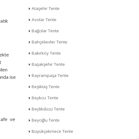
Ataşehir Tente
Avcılar Tente
atik
Bağcılar Tente
Bahçelievler Tente
Bakırköy Tente
mekte
t
Başakşehir Tente
ilen
Bayrampaşa Tente
ında ise
Beşiktaş Tente
Beykoz Tente
Beylikdüzü Tente
 cafe ve
Beyoğlu Tente
Büyükçekmece Tente