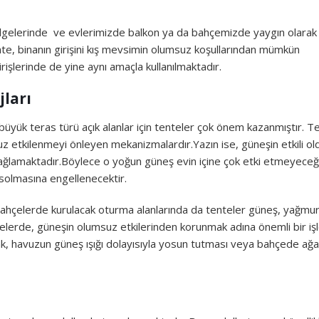
n bölgelerinde ve evlerimizde balkon ya da bahçemizde yaygın olarak
tente, binanın girişini kış mevsimin olumsuz koşullarından mümkün
rişlerinde de yine aynı amaçla kullanılmaktadır.
ları
 büyük teras türü açık alanlar için tenteler çok önem kazanmıştır. T
uz etkilenmeyi önleyen mekanizmalardır.Yazın ise, güneşin etkili o
ağlamaktadır.Böylece o yoğun güneş evin içine çok etki etmeyece
solmasına engellenecektir.
 Bahçelerde kurulacak oturma alanlarında da tenteler güneş, yağmur
lerde, güneşin olumsuz etkilerinden korunmak adına önemli bir iş
k, havuzun güneş ışığı dolayısıyla yosun tutması veya bahçede ağ