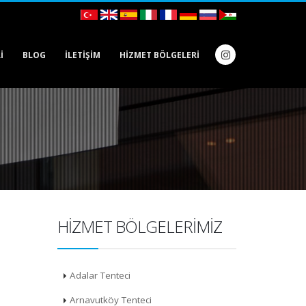
I
BLOG
İLETIŞIM
HIZMET BÖLGELERI
HIZMET BÖLGELERIMIZ
Adalar Tenteci
Arnavutköy Tenteci