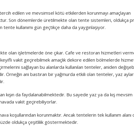
tercih edilen ve mevsimsel kötü etkilerden korunmayı amaçlayan
oktur. Son dönemlerde üretilmekte olan tente sistemleri, oldukça pr
en tente kullanımı gün geçtikçe daha da yaygınlaşıyor.
ekte olan işletmelerde öne çıkar. Cafe ve restoran hizmetleri ver
ve keyifli vakit geçirebilmek amaçlık dekore edilen bölmelerde hizme
rmelerini sağlayan bu alanlarda kullanılan tenteler, aniden değişeb
dir. Örneğin ani bastıran bir yağmurda etkili olan tenteler, yaz aylar
r.
ardan kışın da faydalanabilmektedir. Bu sayede yaz ya da kış mevsim
havada vakit geçirebiliyorlar.
ava koşullarından korunmaktır. Ancak tentelerin tek kullanım alanı
müzde oldukça çeşitlilik göstermektedir.