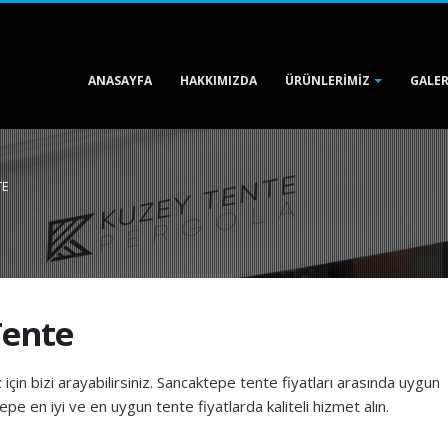
ANASAYFA
HAKKIMIZDA
GALER
ÜRÜNLERIMIZ
TE
Tente
 için bizi arayabilirsiniz. Sancaktepe tente fiyatları arasında uygun
pe en iyi ve en uygun tente fiyatlarda kaliteli hizmet alın.