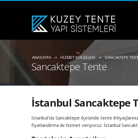
ANASAYFA
HIZMET BÖLGELERI
SANCAKTEPE TEN
Sancaktepe Tente
İstanbul Sancaktepe 
İstanbul'da Sancaktepe ilçesinde tente ihtiyaçlarınız
fiyatlandırma ile hizmet veriyoruz. İstanbul Sancakte