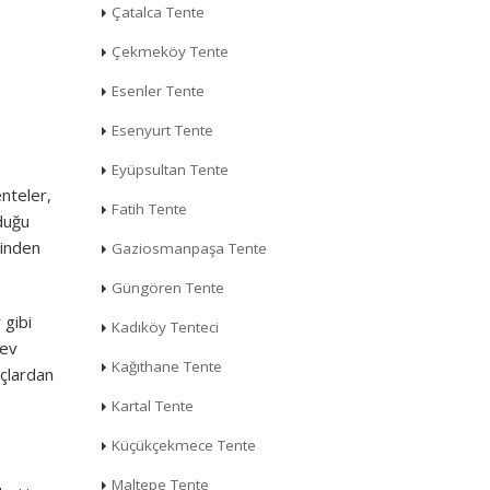
Çatalca Tente
Çekmeköy Tente
Esenler Tente
Esenyurt Tente
Eyüpsultan Tente
enteler,
Fatih Tente
lduğu
ğinden
Gaziosmanpaşa Tente
Güngören Tente
 gibi
Kadıköy Tenteci
lev
Kağıthane Tente
açlardan
Kartal Tente
Küçükçekmece Tente
Maltepe Tente