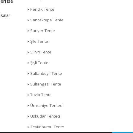
eri ise
Pendik Tente
lsalar
Sancaktepe Tente
Sarıyer Tente
Şile Tente
Silivri Tente
Şişli Tente
Sultanbeyli Tente
Sultangazi Tente
Tuzla Tente
Ümraniye Tenteci
Üsküdar Tenteci
Zeytinburnu Tente