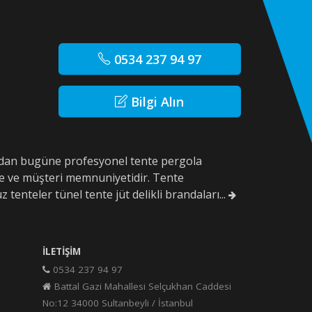
0534 237 94 97
Bilgi Alın
10'dan bugüne profesyonel tente pergola
e ve müşteri memnuniyetidir. Tente
z tenteler tünel tente jüt delikli brandaları...
İLETIŞIM
0534 237 94 97
Battal Gazi Mahallesi Selçukhan Caddesi
No:12 34000 Sultanbeyli / İstanbul