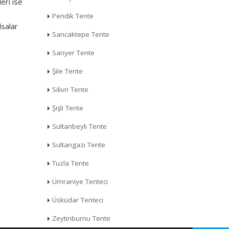
eri ise
Pendik Tente
lsalar
Sancaktepe Tente
Sarıyer Tente
Şile Tente
Silivri Tente
Şişli Tente
Sultanbeyli Tente
Sultangazi Tente
Tuzla Tente
Ümraniye Tenteci
Üsküdar Tenteci
Zeytinburnu Tente