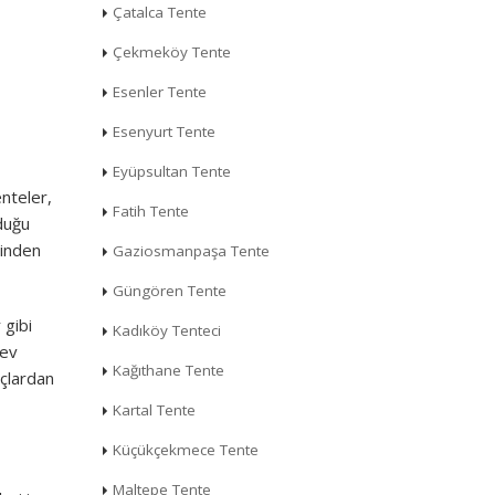
Çatalca Tente
Çekmeköy Tente
Esenler Tente
Esenyurt Tente
Eyüpsultan Tente
enteler,
Fatih Tente
lduğu
ğinden
Gaziosmanpaşa Tente
Güngören Tente
 gibi
Kadıköy Tenteci
lev
Kağıthane Tente
açlardan
Kartal Tente
Küçükçekmece Tente
Maltepe Tente