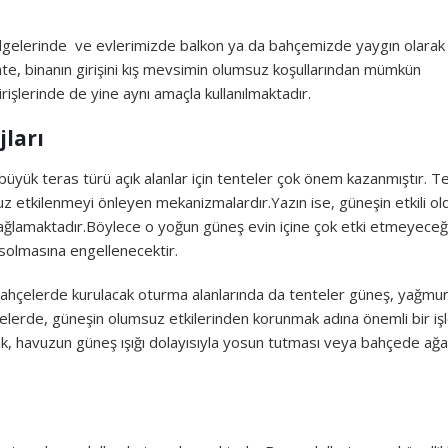
n bölgelerinde ve evlerimizde balkon ya da bahçemizde yaygın olarak
tente, binanın girişini kış mevsimin olumsuz koşullarından mümkün
rişlerinde de yine aynı amaçla kullanılmaktadır.
ları
 büyük teras türü açık alanlar için tenteler çok önem kazanmıştır. T
uz etkilenmeyi önleyen mekanizmalardır.Yazın ise, güneşin etkili o
ağlamaktadır.Böylece o yoğun güneş evin içine çok etki etmeyece
solmasına engellenecektir.
 Bahçelerde kurulacak oturma alanlarında da tenteler güneş, yağmur
lerde, güneşin olumsuz etkilerinden korunmak adına önemli bir iş
k, havuzun güneş ışığı dolayısıyla yosun tutması veya bahçede ağ