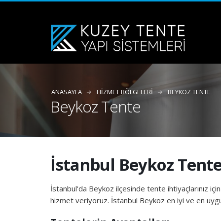
ANASAYFA
HIZMET BÖLGELERI
BEYKOZ TENTE
Beykoz Tente
İstanbul Beykoz Tent
İstanbul'da Beykoz ilçesinde tente ihtiyaçlarınız için
hizmet veriyoruz. İstanbul Beykoz en iyi ve en uygun