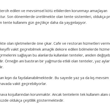
tercih edilen ve mevsimsel kötü etkilerden korunmayı amaçlayan
oktur. Son dönemlerde üretilmekte olan tente sistemleri, oldukça pr
en tente kullanımı gün geçtikçe daha da yaygınlaşıyor.
ekte olan işletmelerde öne çıkar. Cafe ve restoran hizmetleri ver
ve keyifli vakit geçirebilmek amaçlık dekore edilen bölmelerde hizme
rmelerini sağlayan bu alanlarda kullanılan tenteler, aniden değişeb
dir. Örneğin ani bastıran bir yağmurda etkili olan tenteler, yaz aylar
r.
ardan kışın da faydalanabilmektedir. Bu sayede yaz ya da kış mevsim
havada vakit geçirebiliyorlar.
ava koşullarından korunmaktır. Ancak tentelerin tek kullanım alanı
müzde oldukça çeşitlilik göstermektedir.