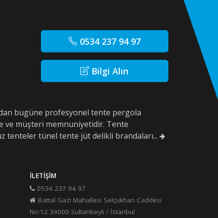
0534 237 94 97
Bilgi Alın
10'dan bugüne profesyonel tente pergola
e ve müşteri memnuniyetidir. Tente
z tenteler tünel tente jüt delikli brandaları...
İLETIŞIM
0534 237 94 97
Battal Gazi Mahallesi Selçukhan Caddesi
No:12 34000 Sultanbeyli / İstanbul