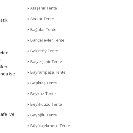
Ataşehir Tente
Avcılar Tente
atik
Bağcılar Tente
Bahçelievler Tente
Bakırköy Tente
mekte
t
Başakşehir Tente
ilen
Bayrampaşa Tente
ında ise
Beşiktaş Tente
Beykoz Tente
Beylikdüzü Tente
 cafe ve
Beyoğlu Tente
Büyükçekmece Tente