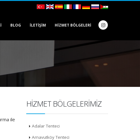
I
BLOG
İLETIŞIM
HIZMET BÖLGELERI
HIZMET BÖLGELERIMIZ
ırma ile
Adalar Tenteci
Arnavutköy Tenteci