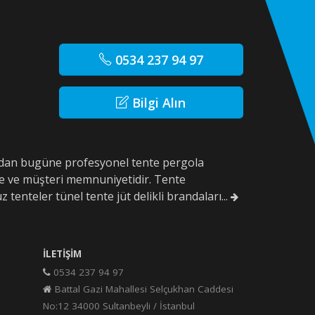
0534 237 94 97
Bilgi Alın
10'dan bugüne profesyonel tente pergola
e ve müşteri memnuniyetidir. Tente
z tenteler tünel tente jüt delikli brandaları...
İLETIŞIM
0534 237 94 97
Battal Gazi Mahallesi Selçukhan Caddesi
No:12 34000 Sultanbeyli / İstanbul