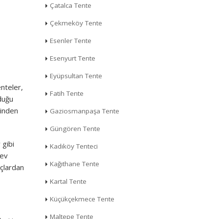
Çatalca Tente
Çekmeköy Tente
Esenler Tente
Esenyurt Tente
Eyüpsultan Tente
enteler,
Fatih Tente
lduğu
ğinden
Gaziosmanpaşa Tente
Güngören Tente
 gibi
Kadıköy Tenteci
lev
Kağıthane Tente
açlardan
Kartal Tente
Küçükçekmece Tente
Maltepe Tente