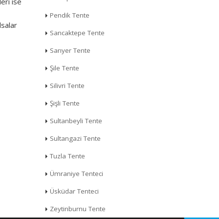
eri ise
Pendik Tente
lsalar
Sancaktepe Tente
Sarıyer Tente
Şile Tente
Silivri Tente
Şişli Tente
Sultanbeyli Tente
Sultangazi Tente
Tuzla Tente
Ümraniye Tenteci
Üsküdar Tenteci
Zeytinburnu Tente