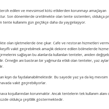
tercih edilen ve mevsimsel kötü etkilerden korunmayı amaçlayan
oktur. Son dönemlerde üretilmekte olan tente sistemleri, oldukça pr
en tente kullanımı gün geçtikçe daha da yaygınlaşıyor.
ekte olan işletmelerde öne çıkar. Cafe ve restoran hizmetleri ver
ve keyifli vakit geçirebilmek amaçlık dekore edilen bölmelerde hizme
rmelerini sağlayan bu alanlarda kullanılan tenteler, aniden değişeb
dir. Örneğin ani bastıran bir yağmurda etkili olan tenteler, yaz aylar
r.
ardan kışın da faydalanabilmektedir. Bu sayede yaz ya da kış mevsim
havada vakit geçirebiliyorlar.
ava koşullarından korunmaktır. Ancak tentelerin tek kullanım alanı
müzde oldukça çeşitlilik göstermektedir.