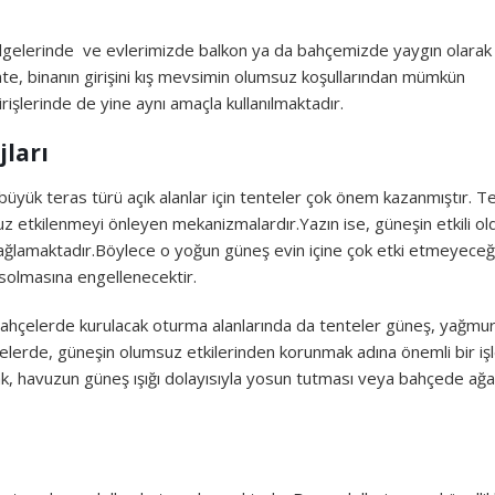
n bölgelerinde ve evlerimizde balkon ya da bahçemizde yaygın olarak
tente, binanın girişini kış mevsimin olumsuz koşullarından mümkün
rişlerinde de yine aynı amaçla kullanılmaktadır.
ları
 büyük teras türü açık alanlar için tenteler çok önem kazanmıştır. T
uz etkilenmeyi önleyen mekanizmalardır.Yazın ise, güneşin etkili o
ağlamaktadır.Böylece o yoğun güneş evin içine çok etki etmeyece
solmasına engellenecektir.
 Bahçelerde kurulacak oturma alanlarında da tenteler güneş, yağmur
lerde, güneşin olumsuz etkilerinden korunmak adına önemli bir iş
k, havuzun güneş ışığı dolayısıyla yosun tutması veya bahçede ağ