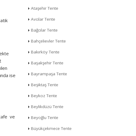
Ataşehir Tente
Avcılar Tente
atik
Bağcılar Tente
Bahçelievler Tente
Bakırköy Tente
mekte
t
Başakşehir Tente
ilen
Bayrampaşa Tente
ında ise
Beşiktaş Tente
Beykoz Tente
Beylikdüzü Tente
 cafe ve
Beyoğlu Tente
Büyükçekmece Tente