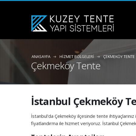
ANASAYFA
HIZMET BÖLGELERI
ÇEKMEKÖY TENTE
Çekmeköy Tente
İstanbul Çekmeköy T
İstanbul'da Çekmeköy ilçesinde tente ihtiyaçlarınız i
fiyatlandırma ile hizmet veriyoruz. İstanbul Çekmekö