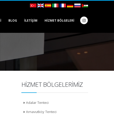
I
BLOG
İLETIŞIM
HIZMET BÖLGELERI
HIZMET BÖLGELERIMIZ
Adalar Tenteci
Arnavutköy Tenteci