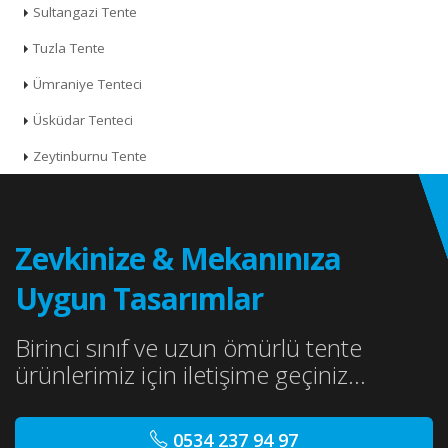
Sultangazi Tente
Tuzla Tente
Ümraniye Tenteci
Üsküdar Tenteci
Zeytinburnu Tente
Zevkinize & Mekanınıza
Uygun Tasarımlar
Birinci sınıf ve uzun ömürlü tente
ürünlerimiz için iletişime geçiniz...
0534 237 94 97