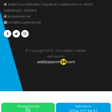
Battal Gazi Mahallesi Selçukhan Caddesi No:12 34000
Sultanbeyli / İstanbul
kuzeytente.net
info@kuzeytente.net
© Copyright 2019. Tüm Hakları Saklıdır.
web tasarım
Whatsapp Business
Mobil İletişim
0534 237 94 97