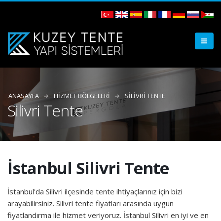
ANASAYFA
HIZMET BÖLGELERI
SILIVRI TENTE
Silivri Tente
İstanbul Silivri Tente
İstanbul'da Silivri ilçesinde tente ihtiyaçlarınız için bizi
arayabilirsiniz. Silivri tente fiyatları arasında uygun
fiyatlandırma ile hizmet veriyoruz. İstanbul Silivri en iyi ve en