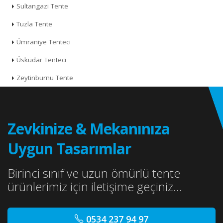
Sultangazi Tente
Tuzla Tente
Ümraniye Tenteci
Üsküdar Tenteci
Zeytinburnu Tente
Zevkinize & Mekanınıza
Uygun Tasarımlar
Birinci sınıf ve uzun ömürlü tente
ürünlerimiz için iletişime geçiniz...
0534 237 94 97