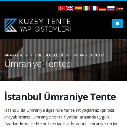
ANASAYFA
HIZMET BÖLGELERI
ÜMRANIYE TENTECI
Ümraniye Tenteci
İstanbul Ümraniye Tente
İstanbul'da Ümraniye ilçesinde tente ihtiyaçlarınız için bizi
arayabilirsiniz. Ümraniye tente fiyatları arasında uygun
fiyatlandırma ile hizmet veriyoruz. İstanbul Ümraniye en iyi