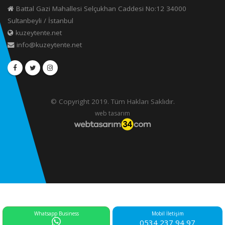
Battal Gazi Mahallesi Selçukhan Caddesi No:12 34000
Sultanbeyli / İstanbul
kuzeytente.net
info@kuzeytente.net
© Copyright 2019. Tüm Hakları Saklıdır.
web tasarım
Whatsapp Business
Mobil İletişim
0534 237 94 97